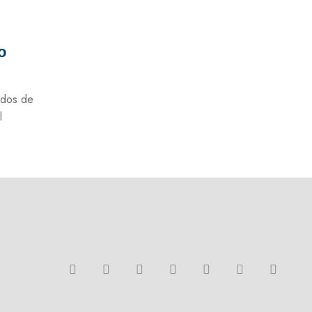
o
ados de
l