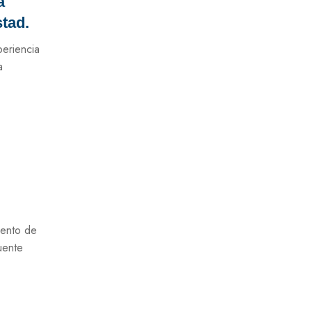
a
tad.
periencia
a
iento de
uente