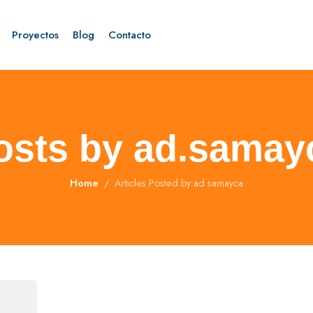
Proyectos
Blog
Contacto
osts by ad.samay
Home
Articles Posted by ad.samayca